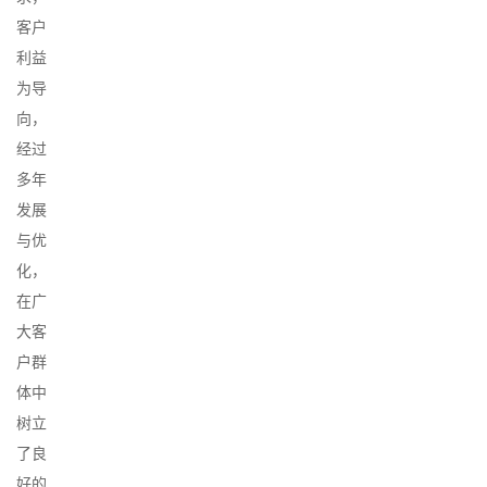
客户
利益
为导
向，
经过
多年
发展
与优
化，
在广
大客
户群
体中
树立
了良
好的