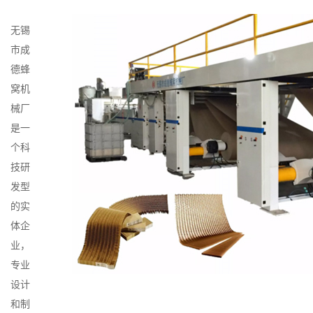
无锡
市成
德蜂
窝机
械厂
是一
个科
技研
发型
的实
体企
业，
专业
设计
和制