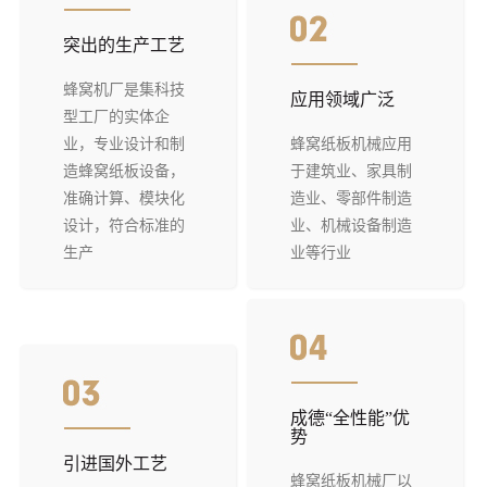
突出的生产工艺
蜂窝机厂是集科技
应用领域广泛
型工厂的实体企
业，专业设计和制
蜂窝纸板机械应用
造蜂窝纸板设备，
于建筑业、家具制
准确计算、模块化
造业、零部件制造
设计，符合标准的
业、机械设备制造
生产
业等行业
成德“全性能”优
势
引进国外工艺
蜂窝纸板机械厂以