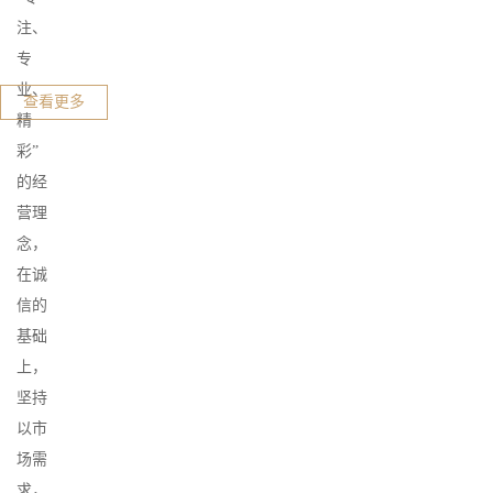
注、
专
业、
查看更多
精
彩”
的经
营理
念，
在诚
信的
基础
上，
坚持
以市
场需
求，